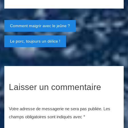
Navigation
Comment maigrir avec le jeûne ?
de
Le porc, toujours un délice !
l’article
Laisser un commentaire
Votre adresse de messagerie ne sera pas publiée.
Les
champs obligatoires sont indiqués avec
*