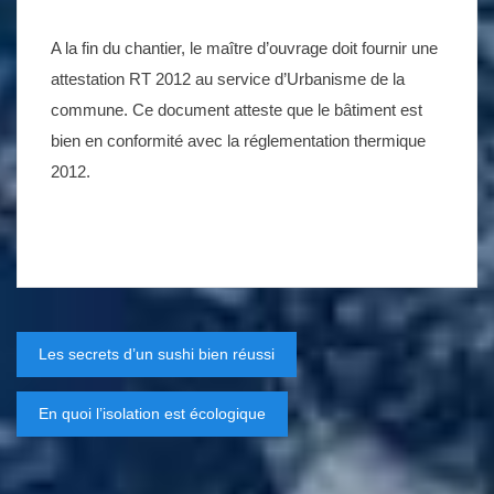
A la fin du chantier, le maître d’ouvrage doit fournir une
attestation RT 2012 au service d’Urbanisme de la
commune. Ce document atteste que le bâtiment est
bien en conformité avec la réglementation thermique
2012.
Navigation
Les secrets d’un sushi bien réussi
de
En quoi l’isolation est écologique
l’article